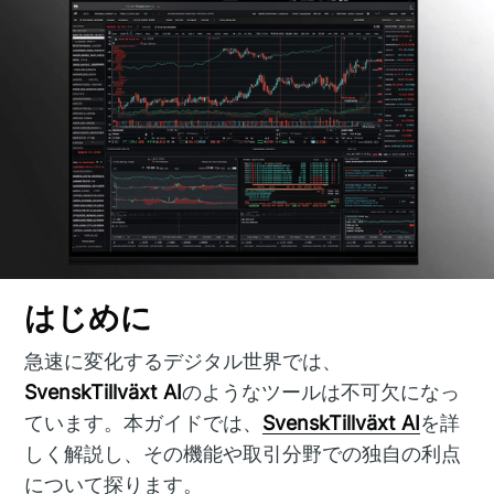
はじめに
急速に変化するデジタル世界では、
SvenskTillväxt AI
のようなツールは不可欠になっ
ています。本ガイドでは、
SvenskTillväxt AI
を詳
しく解説し、その機能や取引分野での独自の利点
について探ります。