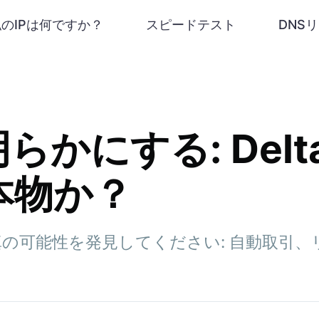
私のIPは何ですか？
スピードテスト
DNS
かにする: Delta
本物か？
GPTの真の可能性を発見してください: 自動取