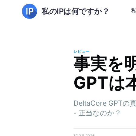
私のIPは何ですか？
レビュー
事実を明ら
GPTは
DeltaCore 
- 正当なのか？
17 3月 2026