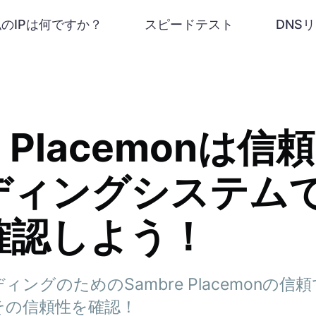
私のIPは何ですか？
スピードテスト
DNS
e Placemonは
ディングシステム
確認しよう！
ングのためのSambre Placemonの
その信頼性を確認！