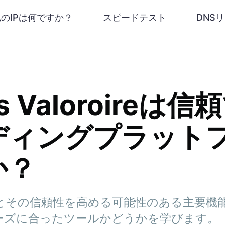
私のIPは何ですか？
スピードテスト
DNS
ss Valoroireは
ディングプラット
か？
loroireとその信頼性を高める可能性のある主
ーズに合ったツールかどうかを学びます。