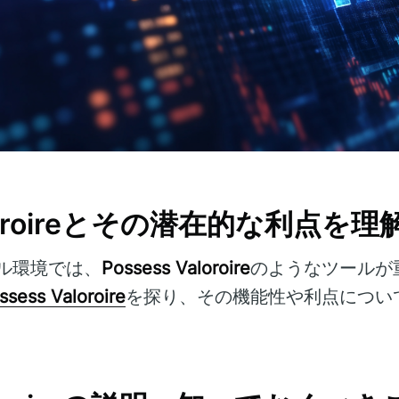
Valoroireとその潜在的な利点を
ル環境では、
Possess Valoroire
のようなツールが
ssess Valoroire
を探り、その機能性や利点につい