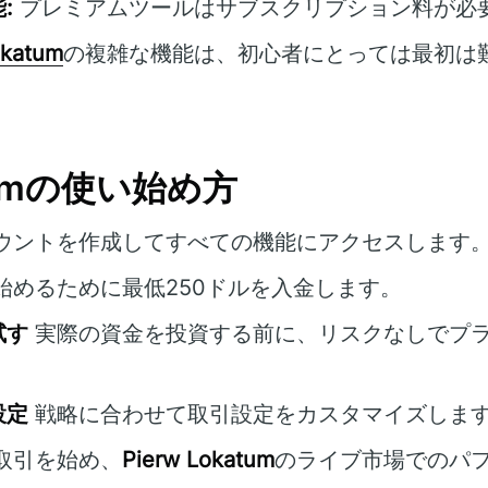
:
プレミアムツールはサブスクリプション料が必
okatum
の複雑な機能は、初心者にとっては最初は
atumの使い始め方
ウントを作成してすべての機能にアクセスします
始めるために最低250ドルを入金します。
試す
実際の資金を投資する前に、リスクなしでプ
設定
戦略に合わせて取引設定をカスタマイズしま
取引を始め、
Pierw Lokatum
のライブ市場でのパ