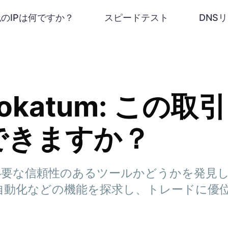
私のIPは何ですか？
スピードテスト
DNS
 Lokatum: この
できますか？
tumが必要な信頼性のあるツールかどうかを発
自動化などの機能を探求し、トレードに優