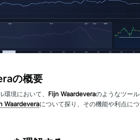
everaの概要
ル環境において、
Fijn Waardevera
のようなツール
jn Waardevera
について探り、その機能や利点につ