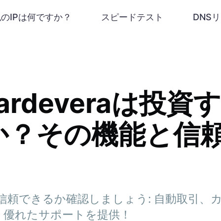
私のIPは何ですか？
スピードテスト
DNS
Waardeveraは投
か？その機能と信
everaが信頼できるか確認しましょう: 自動取
、優れたサポートを提供！