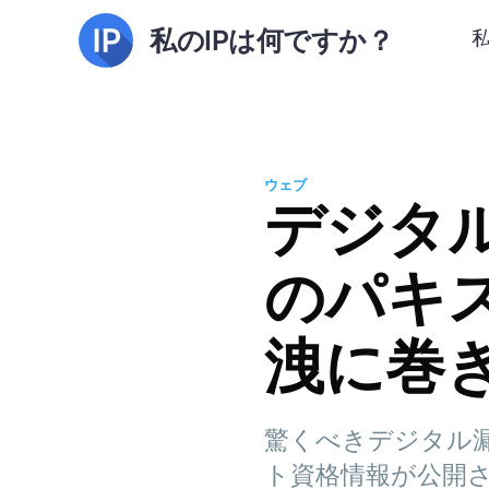
私のIPは何ですか？
ウェブ
デジタル
のパキ
洩に巻
驚くべきデジタル漏
ト資格情報が公開