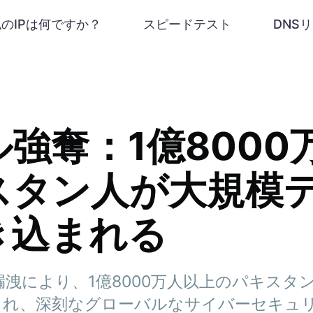
私のIPは何ですか？
スピードテスト
DNS
強奪：1億8000
スタン人が大規模
き込まれる
洩により、1億8000万人以上のパキスタ
され、深刻なグローバルなサイバーセキュ